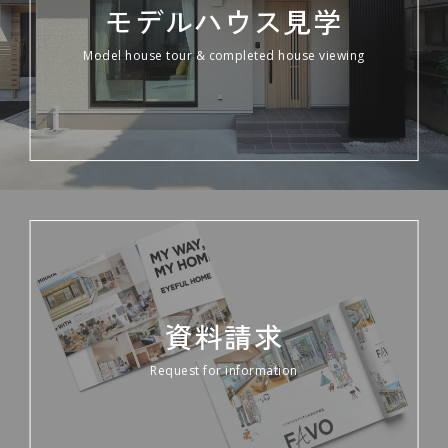
モデルハウス見学
Model house tour & completed house viewing
資料請求
Request for information