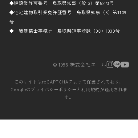
◆建設業許可番号 鳥取県知事（般-3）第5273号
◆宅地建物取引業免許証番号 鳥取県知事（6）第1109
号
◆一級建築士事務所 鳥取県知事登録（08）1330号
© 1996 株式会社エール
このサイトはreCAPTCHAによって保護されており、
Googleの
プライバシーポリシー
と
利用規約
が適用されま
す。