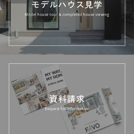
モデルハウス見学
Model house tour & completed house viewing
資料請求
Request for information