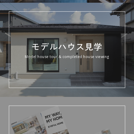
モデルハウス見学
Model house tour & completed house viewing