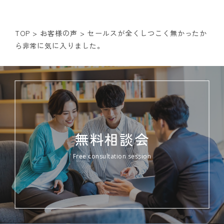
TOP
>
お客様の声
>
セールスが全くしつこく無かったか
ら非常に気に入りました。
無料相談会
Free consultation session