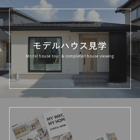
モデルハウス見学
Model house tour & completed house viewing