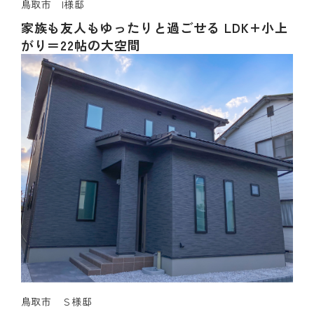
鳥取市 I様邸
家族も友人もゆったりと過ごせる LDK+小上
がり＝22帖の大空間
鳥取市 Ｓ様邸