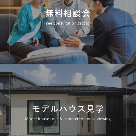
無料相談会
Free consultation session
モデルハウス見学
Model house tour & completed house viewing