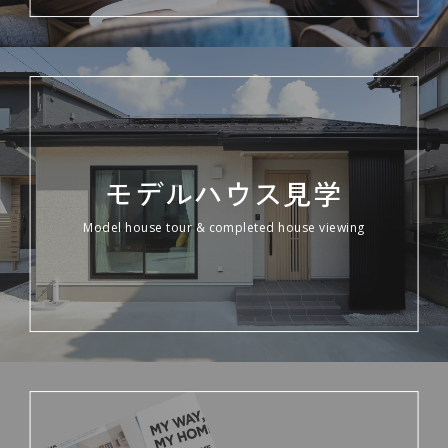
モデルハウス見学
Model house tour & completed house viewing