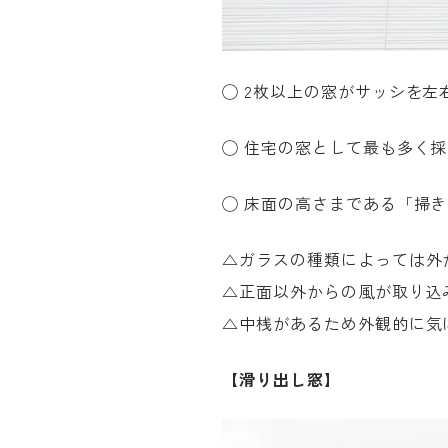
◯
2
枚以上の窓がサッシを左
◯ 住宅の窓として最も多く
◯ 床面の高さまである「掃
△ガラスの種類によっては外
△正面以外からの風が取り込
△中桟があるため外観的に気
【滑り出し窓】