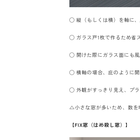
◯ 縦（もしくは横）を軸に
◯ ガラス戸
1
枚で作るため省
◯ 開けた際にガラス面にも
◯ 横軸の場合、庇のように
◯ 外観がすっきり見え、プ
△小さな窓が多いため、数を
【FIX窓（はめ殺し窓）】