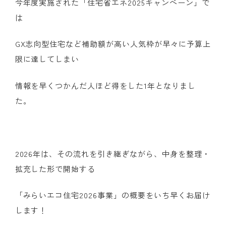
今年度実施された「住宅省エネ
2025
キャンペーン」で
は
GX志向型住宅など補助額が高い人気枠が早々に予算上
限に達してしまい
情報を早くつかんだ人ほど得をした
1
年となりまし
た。
2026年は、その流れを引き継ぎながら、中身を整理・
拡充した形で開始する
「みらいエコ住宅
2026
事業」の概要をいち早くお届け
します！