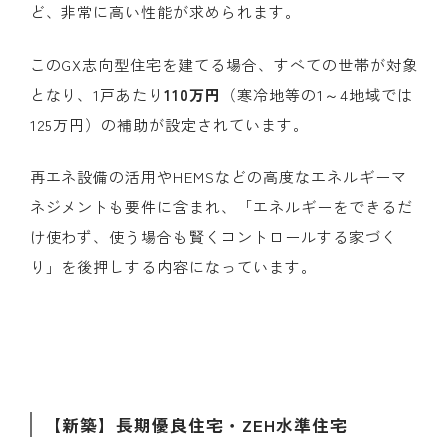
ど、非常に高い性能が求められます。
この
GX
志向型住宅を建てる場合、すべての世帯が対象
となり、
1
戸あたり
110万円
（寒冷地等の
1
～
4
地域では
125
万円）の補助が設定されています。
再エネ設備の活用や
HEMS
などの高度なエネルギーマ
ネジメントも要件に含まれ、「エネルギーをできるだ
け使わず、使う場合も賢くコントロールする家づく
り」を後押しする内容になっています。
【
新築】長期優良住宅・
ZEH
水準住宅