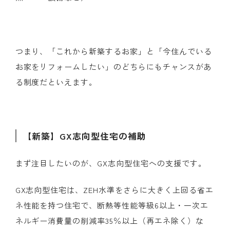
つまり、「これから新築するお家」と「今住んでいる
お家をリフォームしたい」のどちらにもチャンスがあ
る制度だといえます。
【
新築】
GX
志向型住宅の補助
まず注目したいのが、
GX
志向型住宅への支援です。
GX志向型住宅は、
ZEH
水準をさらに大きく上回る省エ
ネ性能を持つ住宅で、断熱等性能等級
6
以上・一次エ
ネルギー消費量の削減率
35
％以上（再エネ除く）な