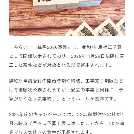
「みらいエコ住宅
2026
事業」は、令和
7
年度補正予算
として閣議決定されており、
2025
年
11
月
28
日以降に着
工した案件などが対象となる形で運用されます。
詳細な申請受付の開始時期や締切、工事完了期限など
は今後順次公表されますが、過去の事業と同様に「予
算がなくなり次第終了」というルールが基本です。​
2025年度のキャンペーンでは、
GX
志向型住宅の枠が
7
月末時点で早々に予算上限に達したことから、
2026
事
業でも人気枠への集中が予想されます。