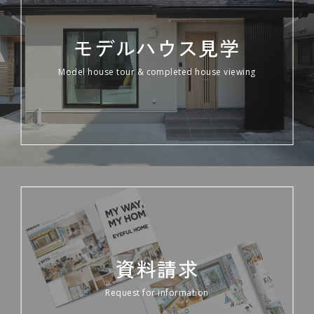
モデルハウス見学
Model house tour & completed house viewing
資料請求
Request for information