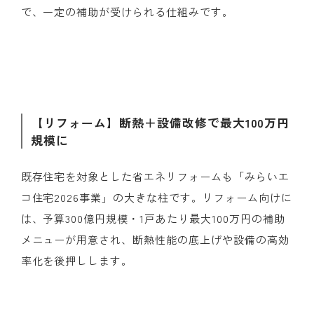
で、一定の補助が受けられる仕組みです。​
【リフォーム】断熱＋設備改修で最大
100
万円
規模に
既存住宅を対象とした省エネリフォームも「みらいエ
コ住宅
2026
事業」の大きな柱です。リフォーム向けに
は、予算
300
億円規模・
1
戸あたり最大
100
万円の補助
メニューが用意され、断熱性能の底上げや設備の高効
率化を後押しします。