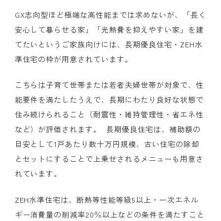
GX志向型ほど極端な高性能までは求めないが、「長く
安心して暮らせる家」「光熱費を抑えやすい家」を建
てたいというご家族向けには、長期優良住宅・
ZEH
水
準住宅の枠が用意されています。
こちらは子育て世帯または若者夫婦世帯が対象で、性
能要件を満たしたうえで、長期にわたり良好な状態で
住み続けられること（耐震性・維持管理性・省エネ性
など）が評価されます。​ 長期優良住宅は、補助額の
目安として
1
戸あたり数十万円規模、古い住宅の除却
とセットにすることで上乗せされるメニューも用意さ
れています。
ZEH水準住宅は、断熱等性能等級
5
以上・一次エネル
ギー消費量の削減率
20
％以上などの条件を満たすこと