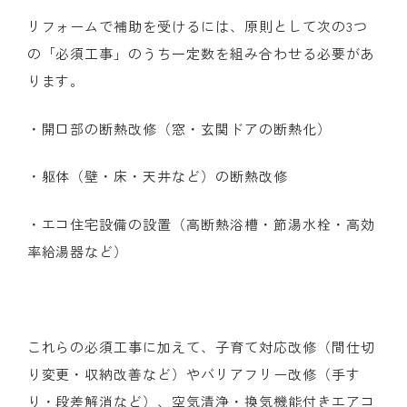
リフォームで補助を受けるには、原則として次の
3
つ
の「必須工事」のうち一定数を組み合わせる必要があ
ります。
・開口部の断熱改修（窓・玄関ドアの断熱化）
・躯体（壁・床・天井など）の断熱改修
・エコ住宅設備の設置（高断熱浴槽・節湯水栓・高効
率給湯器など）
これらの必須工事に加えて、子育て対応改修（間仕切
り変更・収納改善など）やバリアフリー改修（手す
り・段差解消など）、空気清浄・換気機能付きエアコ