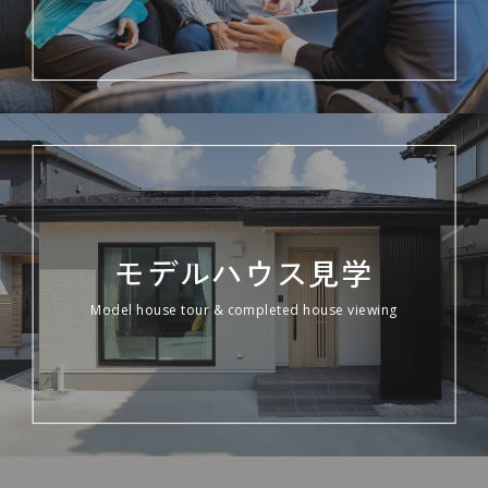
モデルハウス見学
Model house tour & completed house viewing