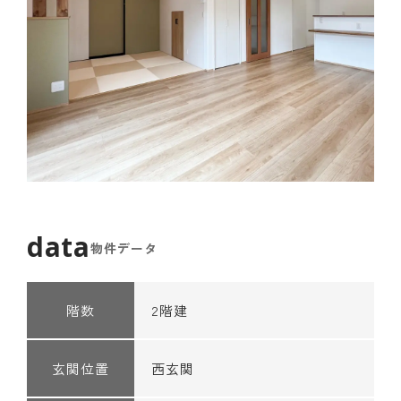
物件データ
階数
2階建
玄関位置
西玄関