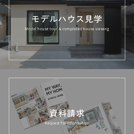
モデルハウス見学
Model house tour & completed house viewing
資料請求
Request for information