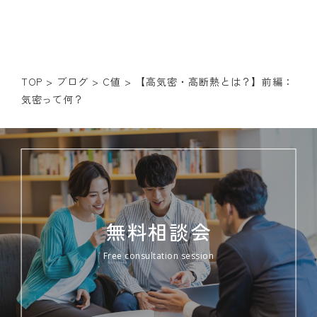
TOP
>
ブログ
>
C値
>
【高気密・高断熱とは？】前編：
気密って何？
無料相談会
Free consultation session