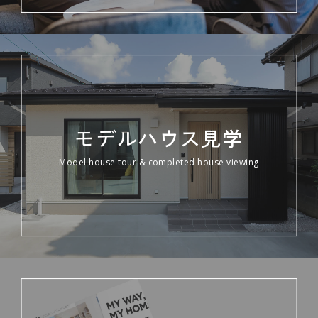
モデルハウス見学
Model house tour & completed house viewing