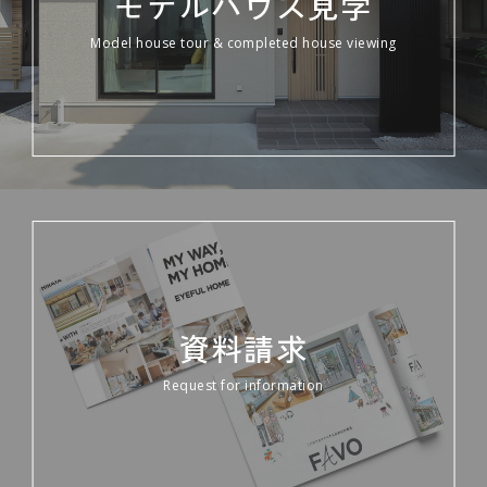
モデルハウス見学
Model house tour & completed house viewing
資料請求
Request for information