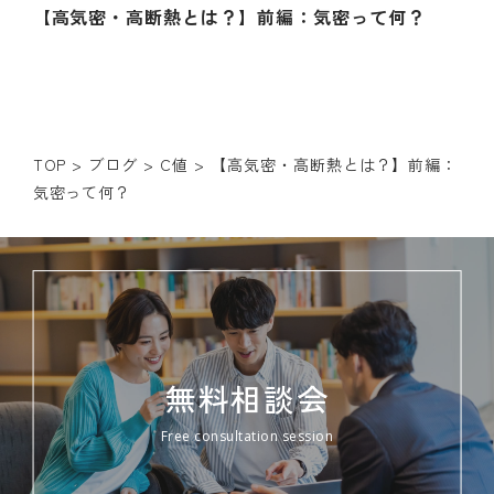
【高気密・高断熱とは？】前編：気密って何？
TOP
>
ブログ
>
C値
>
【高気密・高断熱とは？】前編：
気密って何？
無料相談会
Free consultation session