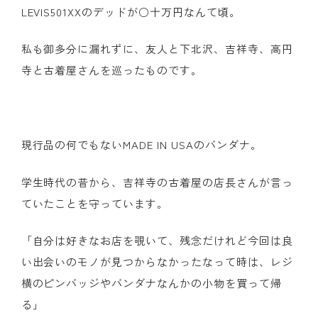
LEVIS501XX
のデッドが○十万円なんて頃。
私も御多分に漏れずに、友人と下北沢、吉祥寺、高円
寺と古着屋さんを巡ったものです。
現行品の何でもない
MADE IN USA
のバンダナ。
学生時代の昔から、吉祥寺の古着屋の店長さんが言っ
ていたことを守っています。
「自分は好きなお店を覗いて、残念だけれど今回は良
い出会いのモノが見つからなかったなって時は、レジ
横のピンバッジやバンダナなんかの小物を買って帰
る」