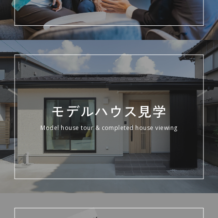
モデルハウス見学
Model house tour & completed house viewing