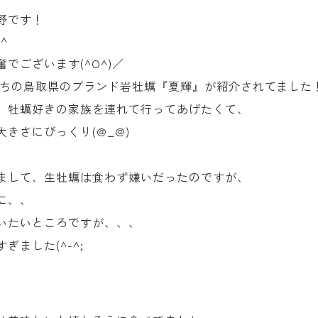
野です！
^
でございます(^O^)／
ろいちの鳥取県のブランド岩牡蠣『夏輝』が紹介されてました
、牡蠣好きの家族を連れて行ってあげたくて、
きさにびっくり(@_@)
まして、生牡蠣は食わず嫌いだったのですが、
に、、
いたいところですが、、、
ました(^-^;
。