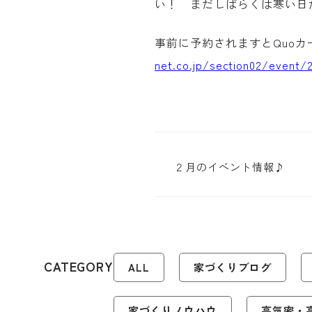
い！ まだしばらくは寒い日
事前に予約されますと
Quo
カ
net.co.jp/section02/event/
２月のイベント情報♪
CATEGORY
ALL
家づくりブログ
家づくりノウハウ
高気密・