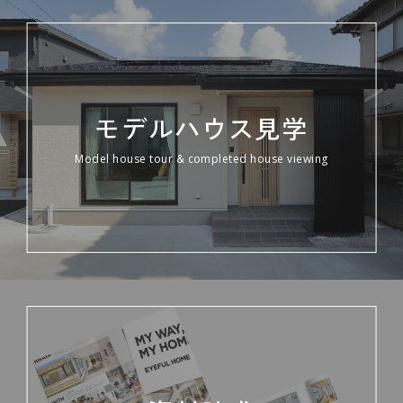
モデルハウス見学
Model house tour & completed house viewing