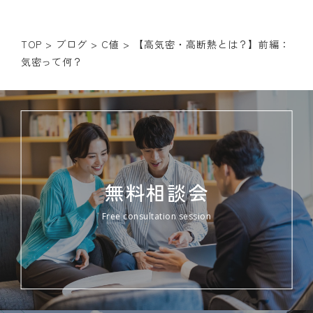
TOP
>
ブログ
>
C値
>
【高気密・高断熱とは？】前編：
気密って何？
無料相談会
Free consultation session